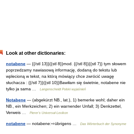
Look at other dictionaries:
notabene
— {{/stl 13}}{{stl 8}}mod. {{/stl 8}}{{stl 7}} tym słowem
poprzedzamy nawiasową informację, dodaną do tekstu lub
wplecioną w tekst, na którą mówiący chce zwrócić uwagę
słuchacza : {{/stl 7}}{{stl 10}}Bawiłam się świetnie, notabene nie
tylko ja sama …
Langenscheidt Polski wyjaśnień
Notabene
— (abgekürzt NB., lat.), 1) bemerke wohl; daher ein
NB., ein Merkzeichen; 2) ein warnender Unfall; 3) Denkzettel,
Verweis …
Pierer's Universal-Lexikon
notabene
— notabene:⇨übrigens …
Das Wörterbuch der Synonyme