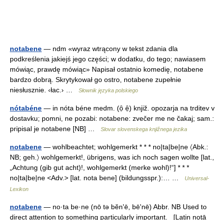
notabene
— ndm «wyraz wtrącony w tekst zdania dla
podkreślenia jakiejś jego części; w dodatku, do tego; nawiasem
mówiąc, prawdę mówiąc» Napisał ostatnio komedię, notabene
bardzo dobrą. Skrytykował go ostro, notabene zupełnie
niesłusznie. ‹łac.› …
Słownik języka polskiego
nótabéne
— in nóta béne medm. (ọ̑ ẹ̑) knjiž. opozarja na trditev v
dostavku; pomni, ne pozabi: notabene: zvečer me ne čakaj; sam.:
pripisal je notabene [NB] …
Slovar slovenskega knjižnega jezika
notabene
— wohlbeachtet; wohlgemerkt * * * no|ta|be|ne 〈Abk.:
NB; geh.〉 wohlgemerkt!, übrigens, was ich noch sagen wollte [lat.,
„Achtung (gib gut acht)!, wohlgemerkt (merke wohl)!“] * * *
no|ta|be|ne <Adv.> [lat. nota bene] (bildungsspr.):… …
Universal-
Lexikon
notabene
— no·ta be·ne (nō tə bĕnʹē, bēʹnē) Abbr. NB Used to
direct attention to something particularly important. [Latin notā