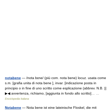
notabene
— /nota bɛne/ (più com. nota bene) locuz. usata come
s.m. [grafia unita di nota bene ], invar. [indicazione posta in
principio o in fine di uno scritto come esplicazione (abbrev. N.B. )]
▶◀ avvertenza, richiamo, [aggiunta in fondo allo scritto]… …
Enciclopedia Italiana
Notabene
— Nota bene ist eine lateinische Floskel, die mit