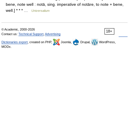
bene, note well : notā, sing. imperative of notāre, to note + bene,
well.] * * * …
Universalium
© Academic, 2000-2026
18+
Contact us:
Technical Support
,
Advertising
Dictionaries export
, created on PHP,
Joomla,
Drupal,
WordPress,
MODx.