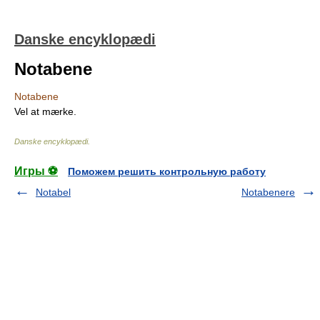
Danske encyklopædi
Notabene
Notabene
Vel at mærke.
Danske encyklopædi
.
Игры ⚽
Поможем решить контрольную работу
Notabel
Notabenere